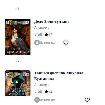
#1
Дело Зили-султана
Анонимус
4.7
По подписке
#2
Тайный дневник Михаила
Булгакова
Анонимус
4.5
По подписке