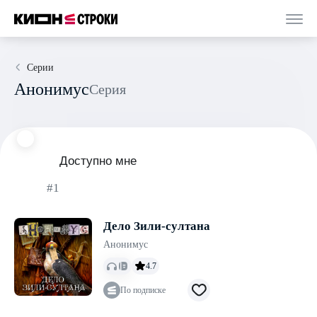
Серии
Анонимус
Серия
Доступно мне
#1
Дело Зили-султана
Анонимус
4.7
По подписке