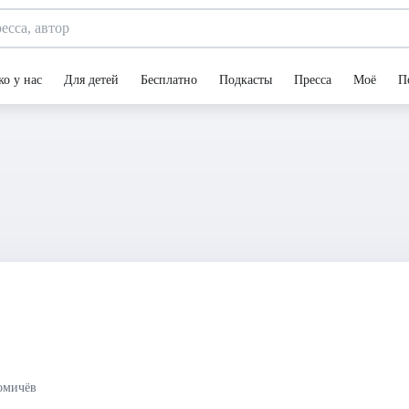
ко у нас
Для детей
Бесплатно
Подкасты
Пресса
Моё
П
омичёв