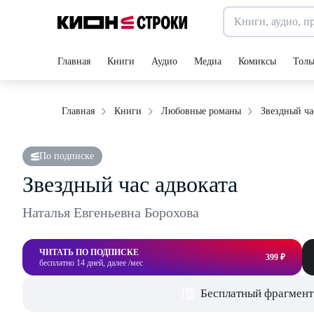
Главная
Книги
Аудио
Медиа
Комиксы
Толь
Звездный ча
Главная
Книги
Любовные романы
По подписке
Звездный час адвоката
Наталья Евгеньевна Борохова
ЧИТАТЬ ПО ПОДПИСКЕ
399 ₽
бесплатно 14 дней, далее /мес
Бесплатный фрагмент