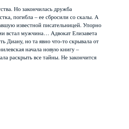
тства. Но закончилась дружба
тка, погибла – ее сбросили со скалы. А
авшую известной писательницей. Упорно
ми встал мужчина… Адвокат Елизавета
ь Диану, но та явно что-то скрывала от
нилевская начала новую книгу –
ала раскрыть все тайны. Не закончится