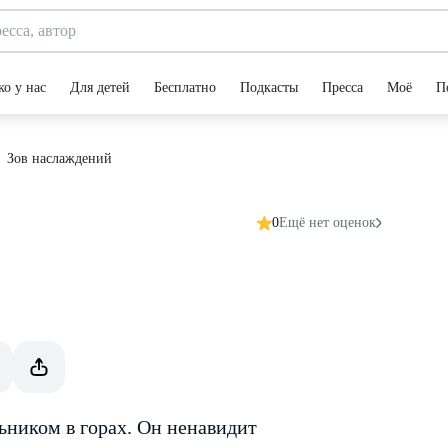
ко у нас
Для детей
Бесплатно
Подкасты
Пресса
Моё
П
Зов наслаждений
0
Ещё нет оценок
ником в горах. Он ненавидит