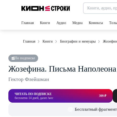
Главная
Книги
Аудио
Медиа
Комиксы
Толь
Жозефин
Главная
Книги
Биографии и мемуары
По подписке
Жозефина. Письма Наполеона
Гектор Флейшман
ЧИТАТЬ ПО ПОДПИСКЕ
399 ₽
бесплатно 14 дней, далее /мес
Бесплатный фрагмент