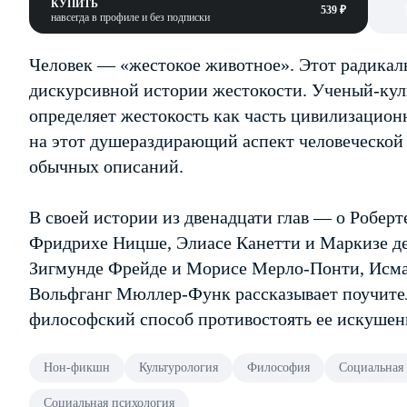
КУПИТЬ
539 ₽
навсегда в профиле и без подписки
Человек — «жестокое животное». Этот радикаль
дискурсивной истории жестокости. Ученый-ку
определяет жестокость как часть цивилизационн
на этот душераздирающий аспект человеческой 
обычных описаний.
В своей истории из двенадцати глав — о Робер
Фридрихе Ницше, Элиасе Канетти и Маркизе де
Зигмунде Фрейде и Морисе Мерло-Понти, Исма
Вольфганг Мюллер-Функ рассказывает поучите
философский способ противостоять ее искушен
Нон-фикшн
Культурология
Философия
Социальная
Социальная психология