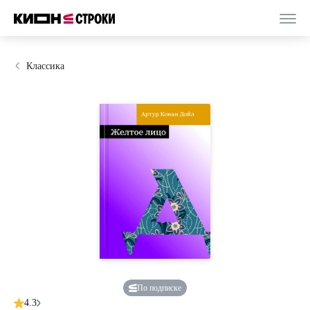
Классика
По подписке
4.3