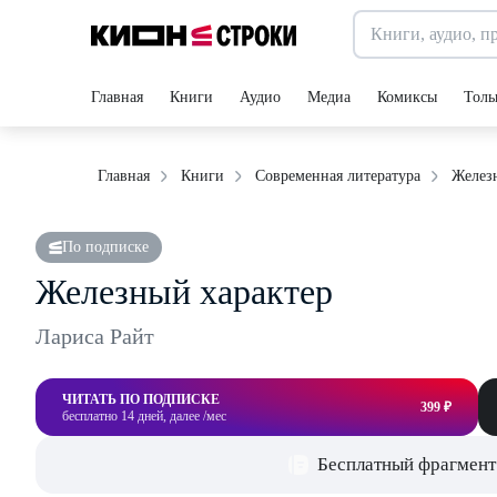
Главная
Книги
Аудио
Медиа
Комиксы
Толь
Желез
Главная
Книги
Современная литература
По подписке
Железный характер
Лариса Райт
ЧИТАТЬ ПО ПОДПИСКЕ
399 ₽
бесплатно 14 дней, далее /мес
Бесплатный фрагмент