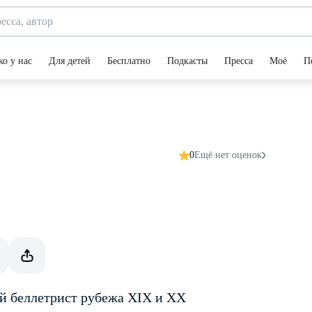
ко у нас
Для детей
Бесплатно
Подкасты
Пресса
Моё
П
0
Ещё нет оценок
 беллетрист рубежа XIX и XX