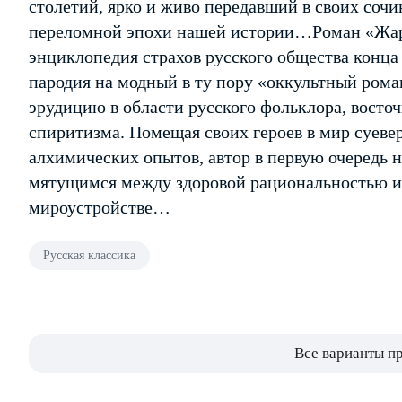
столетий, ярко и живо передавший в своих соч
переломной эпохи нашей истории…Роман «Жар-
энциклопедия страхов русского общества конца 
пародия на модный в ту пору «оккультный ром
эрудицию в области русского фольклора, восто
спиритизма. Помещая своих героев в мир суевер
алхимических опытов, автор в первую очередь н
мятущимся между здоровой рациональностью и
мироустройстве…
Русская классика
Все варианты п