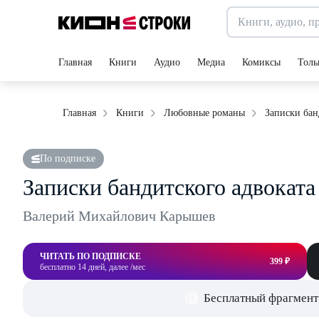
Главная
Книги
Аудио
Медиа
Комиксы
Толь
Записки бан
Главная
Книги
Любовные романы
По подписке
Записки бандитского адвоката
Валерий Михайлович Карышев
ЧИТАТЬ ПО ПОДПИСКЕ
399 ₽
бесплатно 14 дней, далее /мес
Бесплатный фрагмент