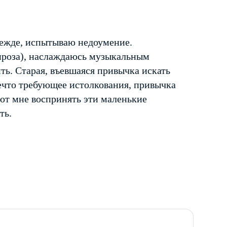
режде, испытываю недоумение.
 проза), наслаждаюсь музыкальным
ить. Старая, въевшаяся привычка искать
нечто требующее истолкования, привычка
т мне воспринять эти маленькие
ть.