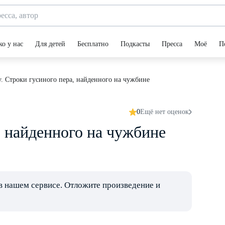
ко у нас
Для детей
Бесплатно
Подкасты
Пресса
Моё
П
. Строки гусиного пера, найденного на чужбине
0
Ещё нет оценок
, найденного на чужбине
в нашем сервисе. Отложите произведение и