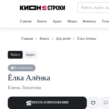
Главная
Книги
Аудио
Медиа
Комиксы
Толь
Ёлка Алёнка
Главная
Книги
Для детей
Книга
Аудио
По подписке
Ёлка Алёнка
Елена Липатова
ЧИТАТЬ В ПРИЛОЖЕНИИ