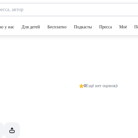
ко у нас
Для детей
Бесплатно
Подкасты
Пресса
Моё
П
0
Ещё нет оценок