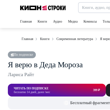
Главная
Книги
Аудио
Медиа
Комиксы
Толь
Я верю
Главная
Книги
Современная литература
По подписке
Я верю в Деда Мороза
Лариса Райт
ЧИТАТЬ ПО ПОДПИСКЕ
399 ₽
бесплатно 14 дней, далее /мес
Бесплатный фрагмент