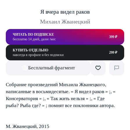
Я вчера видел раков
Михаил Жванецкий
ЧИТАТЬ ПО ПОДПИСКЕ
399 ₽
бесплатно 14 дней, далее /мес
КУПИТЬ ОТДЕЛЬНО
299 ₽
навсегда в профиле и без подписки
Бесплатный фрагмент
Собрание произведений Михаила Жванецкого,
написанные в восьмидесятые. « Я видел раков » ;, «
Консерватория » ;, « Так жить нельзя » ;, « Где
рыба? Рыба где? » ; помнят все поклонники автора.
М. Жванецкий, 2015