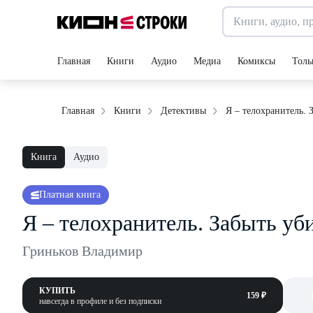
Главная
Книги
Аудио
Медиа
Комиксы
Толь
Я – телохранитель. 
Главная
Книги
Детективы
Книга
Аудио
Платная книга
Я – телохранитель. Забыть уб
Гриньков Владимир
КУПИТЬ
159 ₽
навсегда в профиле и без подписки