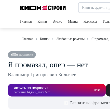
Главная
Книги
Аудио
Медиа
Комиксы
Толь
Я промазал,
Главная
Книги
Любовные романы
По подписке
Я промазал, опер — нет
Владимир Григорьевич Колычев
ЧИТАТЬ ПО ПОДПИСКЕ
399 ₽
бесплатно 14 дней, далее /мес
Бесплатный фрагмент