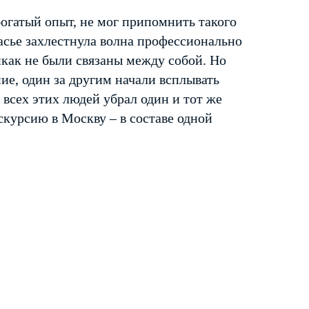
огатый опыт, не мог припомнить такого
асье захлестнула волна профессионально
икак не были связаны между собой. Но
ние, один за другим начали всплывать
всех этих людей убрал один и тот же
кскурсию в Москву – в составе одной