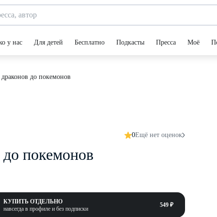
ко у нас
Для детей
Бесплатно
Подкасты
Пресса
Моё
П
 драконов до покемонов
0
Ещё нет оценок
 до покемонов
КУПИТЬ ОТДЕЛЬНО
549 ₽
навсегда в профиле и без подписки