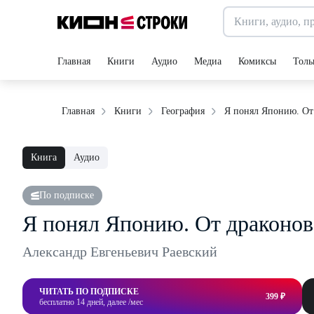
Главная
Книги
Аудио
Медиа
Комиксы
Толь
Я понял Японию. От
Главная
Книги
География
Книга
Аудио
По подписке
Я понял Японию. От драконов
Александр Евгеньевич Раевский
ЧИТАТЬ ПО ПОДПИСКЕ
399 ₽
бесплатно 14 дней, далее /мес