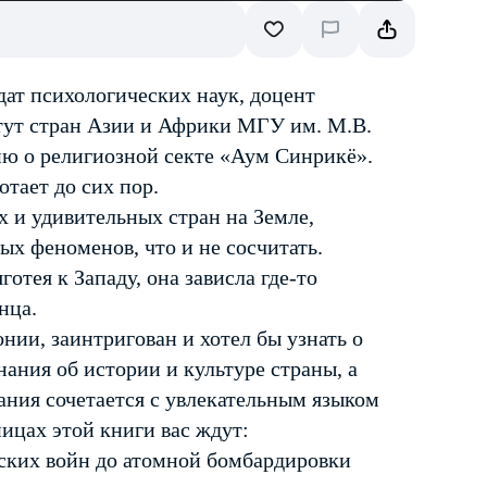
ат психологических наук, доцент
тут стран Азии и Африки МГУ им. М.В.
ю о религиозной секте «Аум Синрикё».
отает до сих пор.
х и удивительных стран на Земле,
х феноменов, что и не сосчитать.
отея к Западу, она зависла где-то
нца.
онии, заинтригован и хотел бы узнать о
ания об истории и культуре страны, а
ания сочетается с увлекательным языком
ицах этой книги вас ждут:
йских войн до атомной бомбардировки