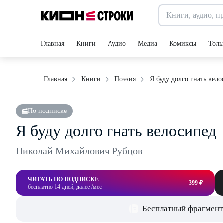
Главная
Книги
Аудио
Медиа
Комиксы
Толь
Я буду долго гнать вел
Главная
Книги
Поэзия
По подписке
Я буду долго гнать велосипед
Николай Михайлович Рубцов
ЧИТАТЬ ПО ПОДПИСКЕ
399 ₽
бесплатно 14 дней, далее /мес
Бесплатный фрагмент