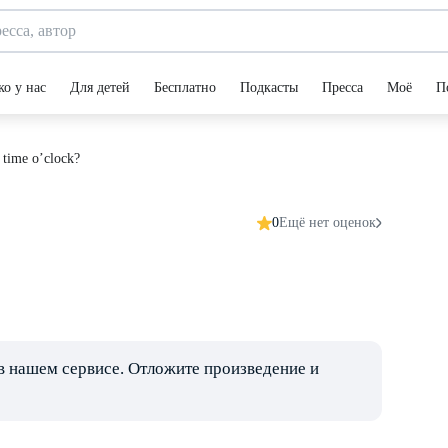
ко у нас
Для детей
Бесплатно
Подкасты
Пресса
Моё
П
 time o’clock?
0
Ещё нет оценок
в нашем сервисе. Отложите произведение и