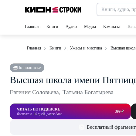
Главная
Книги
Аудио
Медиа
Комиксы
Толь
Высшая школа
Главная
Книги
Ужасы и мистика
По подписке
Высшая школа имени Пятницы
Евгения Соловьева
,
Татьяна Богатырева
ЧИТАТЬ ПО ПОДПИСКЕ
399 ₽
бесплатно 14 дней, далее /мес
Бесплатный фрагмент