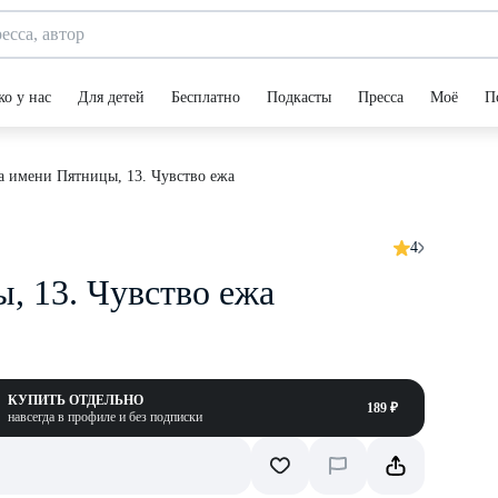
ко у нас
Для детей
Бесплатно
Подкасты
Пресса
Моё
П
 имени Пятницы, 13. Чувство ежа
4
, 13. Чувство ежа
КУПИТЬ ОТДЕЛЬНО
189 ₽
навсегда в профиле и без подписки