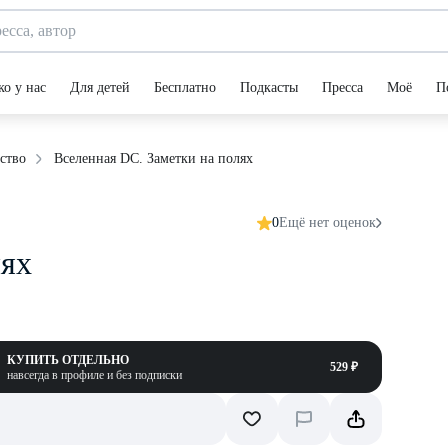
ко у нас
Для детей
Бесплатно
Подкасты
Пресса
Моё
П
Вселенная DC. Заметки на полях
ство
0
Ещё нет оценок
лях
КУПИТЬ ОТДЕЛЬНО
529 ₽
навсегда в профиле и без подписки