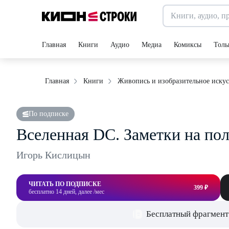
Главная
Книги
Аудио
Медиа
Комиксы
Толь
Главная
Книги
Живопись и изобразительное искус
По подписке
Вселенная DC. Заметки на по
Игорь Кислицын
ЧИТАТЬ ПО ПОДПИСКЕ
399 ₽
бесплатно 14 дней, далее /мес
Бесплатный фрагмент