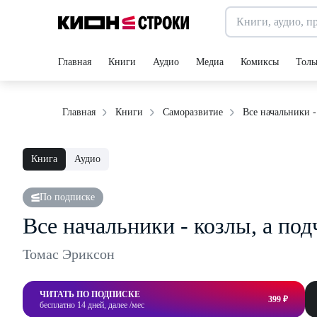
Главная
Книги
Аудио
Медиа
Комиксы
Толь
Все начальники -
Главная
Книги
Саморазвитие
Книга
Аудио
По подписке
Все начальники - козлы, а по
Томас Эриксон
ЧИТАТЬ ПО ПОДПИСКЕ
399 ₽
бесплатно 14 дней, далее /мес