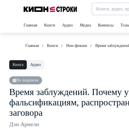
Главная
Книги
Аудио
Медиа
Комиксы
Толь
Время заблуждений
Главная
Книги
Нон-фикшн
Книга
Аудио
По подписке
Время заблуждений. Почему 
фальсификациям, распростран
заговора
Дэн Ариели