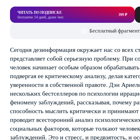
ЧИТАТЬ ПО ПОДПИСКЕ
399 ₽
бесплатно 14 дней, далее /мес
Бесплатный фрагмент
Сегодня дезинформация окружает нас со всех ст
представляет собой серьезную проблему. При 
человек начинает особым образом обрабатыва
подвергая ее критическому анализу, делая кат
уверенности в собственной правоте. Дэн Ариели
нескольких бестселлеров по психологии ирраци
феномену заблуждений, рассказывая, почему р
способность мыслить критически и принимают 
проводит всесторонний анализ психологических
социальных факторов, которые толкают человек
заблуждений. Это и стресс, и предвзятость, и 