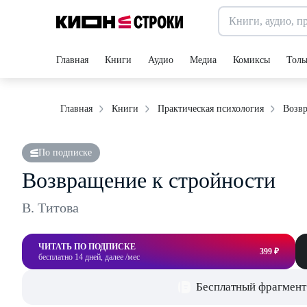
Главная
Книги
Аудио
Медиа
Комиксы
Толь
Возвр
Главная
Книги
Практическая психология
По подписке
Возвращение к стройности
В. Титова
ЧИТАТЬ ПО ПОДПИСКЕ
399 ₽
бесплатно 14 дней, далее /мес
Бесплатный фрагмент