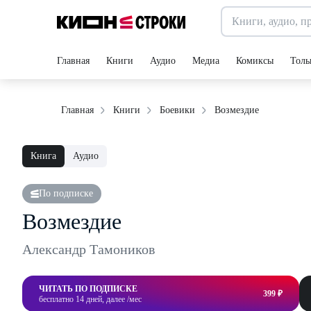
Главная
Книги
Аудио
Медиа
Комиксы
Толь
Возмездие
Главная
Книги
Боевики
Книга
Аудио
По подписке
Возмездие
Александр Тамоников
ЧИТАТЬ ПО ПОДПИСКЕ
399 ₽
бесплатно 14 дней, далее /мес