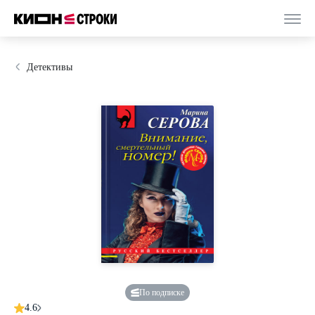
Детективы
По подписке
4.6