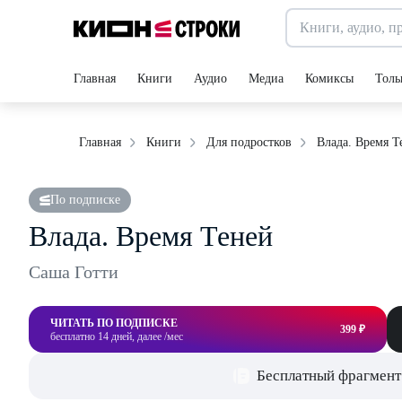
Главная
Книги
Аудио
Медиа
Комиксы
Толь
Влада. Время Т
Главная
Книги
Для подростков
По подписке
Влада. Время Теней
Саша Готти
ЧИТАТЬ ПО ПОДПИСКЕ
399 ₽
бесплатно 14 дней, далее /мес
Бесплатный фрагмент