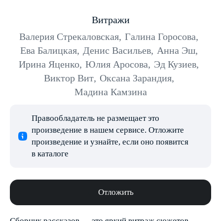
Витражи
Валерия Стрекаловская
,
Галина Горосова
,
Ева Балицкая
,
Денис Васильев
,
Анна Эш
,
Ирина Яценко
,
Юлия Аросова
,
Эд Кузиев
,
Виктор Вит
,
Оксана Зарандия
,
Мадина Камзина
Правообладатель не размещает это
произведение в нашем сервисе. Отложите
произведение и узнайте, если оно появится
в каталоге
Отложить
Сборник рассказов — это яркий витраж сюжетов,