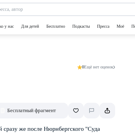
ко у нас
Для детей
Бесплатно
Подкасты
Пресса
Моё
П
0
Ещё нет оценок
Бесплатный фрагмент
й сразу же после Нюрнбергского "Суда