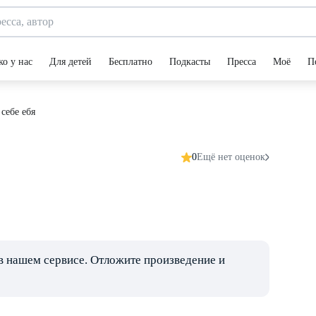
ко у нас
Для детей
Бесплатно
Подкасты
Пресса
Моё
П
себе ебя
0
Ещё нет оценок
в нашем сервисе. Отложите произведение и