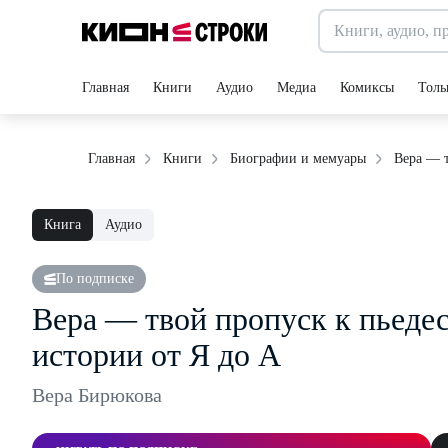
Главная
Книги
Аудио
Медиа
Комиксы
Толь
Вера — т
Главная
Книги
Биографии и мемуары
Книга
Аудио
По подписке
Вера — твой пропуск к пьедес
истории от Я до А
Вера Бирюкова