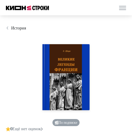
История
По подписке
0
Ещё нет оценок