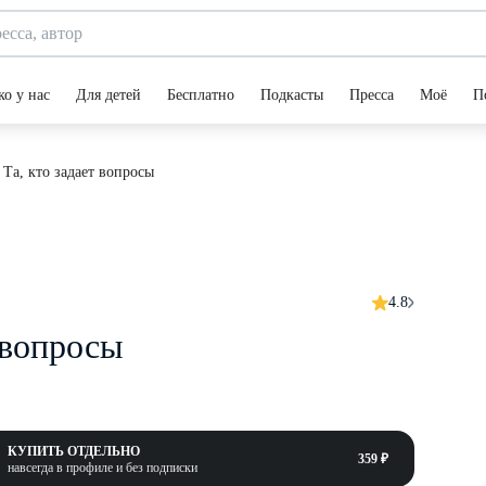
ко у нас
Для детей
Бесплатно
Подкасты
Пресса
Моё
П
 Та, кто задает вопросы
4.8
т вопросы
КУПИТЬ ОТДЕЛЬНО
359 ₽
навсегда в профиле и без подписки