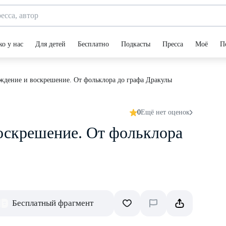
ко у нас
Для детей
Бесплатно
Подкасты
Пресса
Моё
П
дение и воскрешение. От фольклора до графа Дракулы
0
Ещё нет оценок
оскрешение. От фольклора
Бесплатный фрагмент