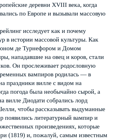
опейские деревни XVIII века, когда
ывались по Европе и вызывали массовую
рейлинг исследует как и почему
р в истории массовой культуры. Как
тоном де Турнефором и Домом
ры, нападавшие на овец и коров, стали
ков. Он прослеживает родословную
овременных вампиров родилась — в
а праздники вилле с видом на
огда погода была необычайно сырой, а
на вилле Диодати собрались лорд
елли, чтобы рассказывать выдуманные
чер появились литературный вампир и
ожественных произведениях, которые
и (1819) и, пожалуй, самым известным