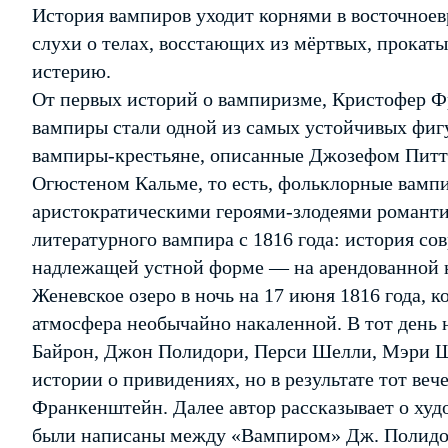
История вампиров уходит корнями в восточноевр
слухи о телах, восстающих из мёртвых, прокат
истерию.
От первых историй о вампиризме, Кристофер Ф
вампиры стали одной из самых устойчивых фигу
вампиры-крестьяне, описанные Джозефом Пит
Огюстеном Кальме, то есть, фольклорные вампи
аристократическими героями-злодеями романти
литературного вампира с 1816 года: история с
надлежащей устной форме — на арендованной н
Женевское озеро в ночь на 17 июня 1816 года, к
атмосфера необычайно накаленной. В тот день 
Байрон, Джон Полидори, Перси Шелли, Мэри Ш
истории о привидениях, но в результате тот ве
Франкенштейн. Далее автор рассказывает о худ
были написаны между «Вампиром» Дж. Полидор