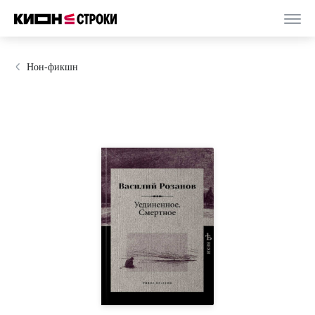
Нон-фикшн