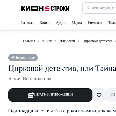
Главная
Книги
Аудио
Медиа
Комиксы
Толь
Цирковой детектив, 
Главная
Книги
Для детей
По подписке
Цирковой детектив, или Тайна
Юлия Венедиктова
ЧИТАТЬ В ПРИЛОЖЕНИИ
Одиннадцатилетняя Ева с родителями-циркача