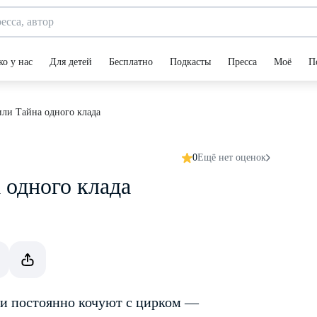
ко у нас
Для детей
Бесплатно
Подкасты
Пресса
Моё
П
или Тайна одного клада
0
Ещё нет оценок
 одного клада
ми постоянно кочуют с цирком —