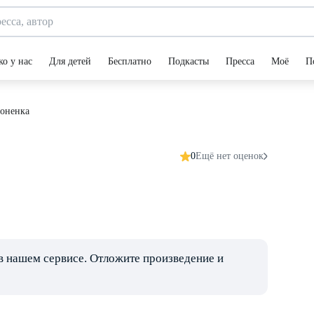
ко у нас
Для детей
Бесплатно
Подкасты
Пресса
Моё
П
лоненка
0
Ещё нет оценок
в нашем сервисе. Отложите произведение и