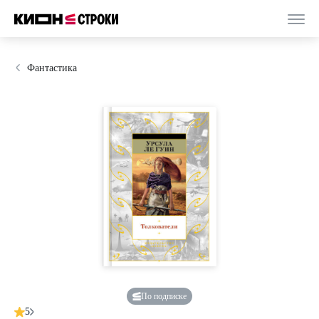
Фантастика
По подписке
5