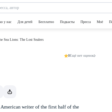
ко у нас
Для детей
Бесплатно
Подкасты
Пресса
Моё
П
he Sea Lions: The Lost Sealers
0
Ещё нет оценок
merican writer of the first half of the