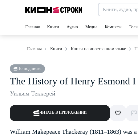
Главная
Книги
Аудио
Медиа
Комиксы
Толь
T
Главная
Книги
Книги на иностранном языке
По подписке
The History of Henry Esmond I
Уильям Теккерей
ЧИТАТЬ В ПРИЛОЖЕНИИ
William Makepeace Thackeray (1811–1863) was a B