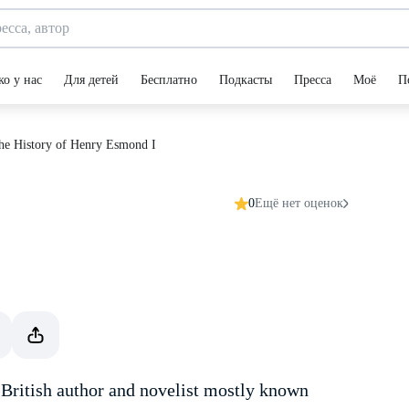
ко у нас
Для детей
Бесплатно
Подкасты
Пресса
Моё
П
he History of Henry Esmond I
0
Ещё нет оценок
ritish author and novelist mostly known