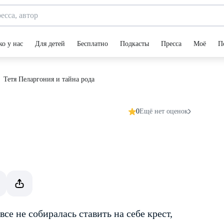
ко у нас
Для детей
Бесплатно
Подкасты
Пресса
Моё
П
Тетя Пеларгония и тайна рода
0
Ещё нет оценок
се не собиралась ставить на себе крест,