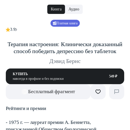
Книга
Аудио
Платная книга
3.9
Терапия настроения: Клинически доказанный
способ победить депрессию без таблеток
Дэвид Бернс
КУПИТЬ
549 ₽
навсегда в профиле и без подписки
Бесплатный фрагмент
Рейтинги и премии
- 1975 г. — лауреат премии А. Беннетта,
присужденной Обществом биологической