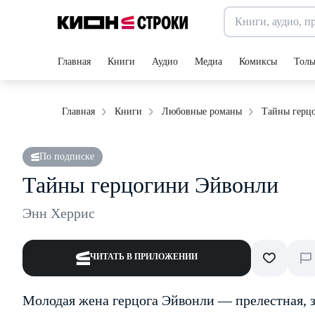
Главная
Книги
Аудио
Медиа
Комиксы
Толь
Тайны герц
Главная
Книги
Любовные романы
По подписке
Тайны герцогини Эйвонли
Энн Херрис
ЧИТАТЬ В ПРИЛОЖЕНИИ
Молодая жена герцога Эйвонли — прелестная, 