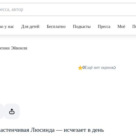
ко у нас
Для детей
Бесплатно
Подкасты
Пресса
Моё
П
огини Эйвонли
0
Ещё нет оценок
застенчивая Люсинда — исчезает в день