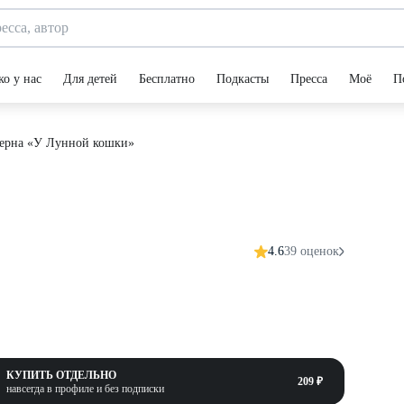
ко у нас
Для детей
Бесплатно
Подкасты
Пресса
Моё
П
ерна «У Лунной кошки»
4.6
39 оценок
КУПИТЬ ОТДЕЛЬНО
209 ₽
навсегда в профиле и без подписки