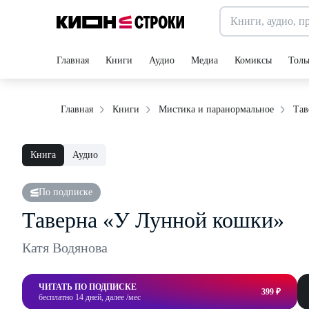
Главная
Книги
Аудио
Медиа
Комиксы
Толь
Тав
Главная
Книги
Мистика и паранормальное
Книга
Аудио
По подписке
Таверна «У Лунной кошки»
Катя Водянова
ЧИТАТЬ ПО ПОДПИСКЕ
399 ₽
бесплатно 14 дней, далее /мес