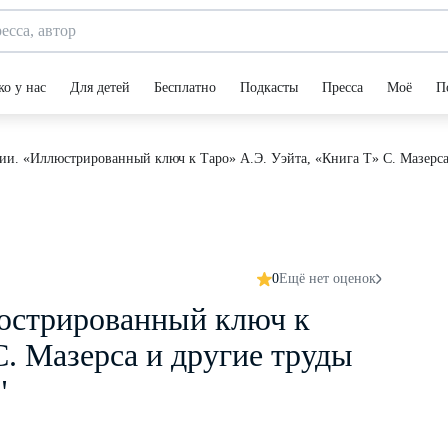
ко у нас
Для детей
Бесплатно
Подкасты
Пресса
Моё
П
ии. «Иллюстрированный ключ к Таро» А.Э. Уэйта, «Книга Т» С. Мазерса
0
Ещё нет оценок
люстрированный ключ к
С. Мазерса и другие труды
"