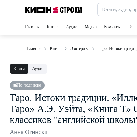
Главная
Книги
Аудио
Медиа
Комиксы
Толь
Таро. Истоки традиц
Главная
Книги
Эзотерика
Книга
Аудио
По подписке
Таро. Истоки традиции. «Ил
Таро» А.Э. Уэйта, «Книга Т» 
классиков "английской школы
Анна Огински