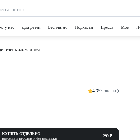
ко у нас
Для детей
Бесплатно
Подкасты
Пресса
Моё
П
де течет молоко и мед
4.3
53 оценки
КУПИТЬ ОТДЕЛЬНО
299 ₽
навсегда в профиле и без подписки