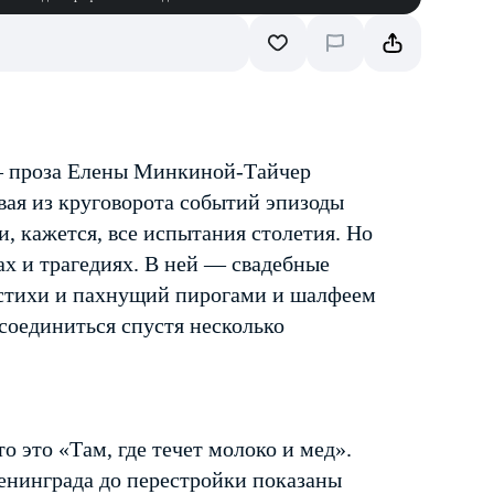
— проза Елены Минкиной-Тайчер
вая из круговорота событий эпизоды
, кажется, все испытания столетия. Но
дах и трагедиях. В ней — свадебные
стихи и пахнущий пирогами и шалфеем
ссоединиться спустя несколько
о это «Там, где течет молоко и мед».
енинграда до перестройки показаны