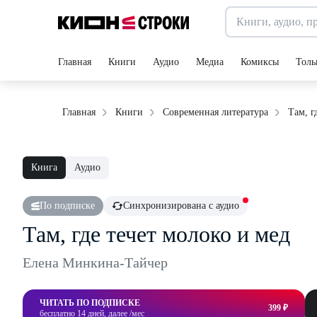
Главная
Книги
Аудио
Медиа
Комиксы
Толь
Там, г
Главная
Книги
Современная литература
Книга
Аудио
По подписке
Синхронизирована с аудио
Там, где течет молоко и мед
Елена Минкина-Тайчер
ЧИТАТЬ ПО ПОДПИСКЕ
399 ₽
бесплатно 14 дней, далее /мес