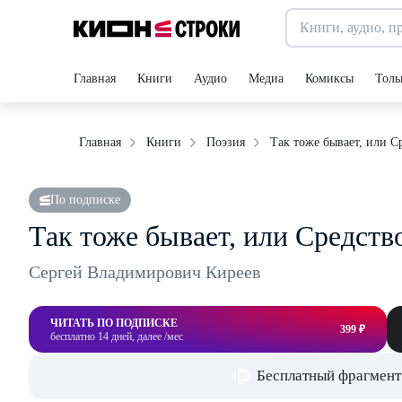
Главная
Книги
Аудио
Медиа
Комиксы
Толь
Так тоже бывает, или С
Главная
Книги
Поэзия
По подписке
Так тоже бывает, или Средств
Сергей Владимирович Киреев
ЧИТАТЬ ПО ПОДПИСКЕ
399 ₽
бесплатно 14 дней, далее /мес
Бесплатный фрагмент