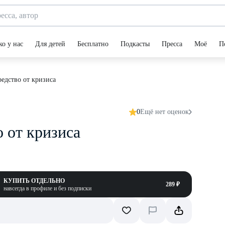
ко у нас
Для детей
Бесплатно
Подкасты
Пресса
Моё
П
редство от кризиса
0
Ещё нет оценок
о от кризиса
КУПИТЬ ОТДЕЛЬНО
289 ₽
навсегда в профиле и без подписки