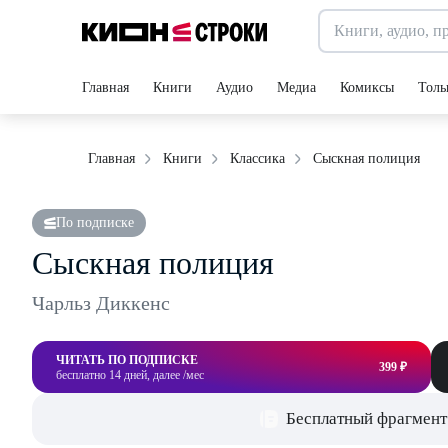
Главная
Книги
Аудио
Медиа
Комиксы
Толь
Сыскная полиция
Главная
Книги
Классика
По подписке
Сыскная полиция
Чарльз Диккенс
ЧИТАТЬ ПО ПОДПИСКЕ
399 ₽
бесплатно 14 дней, далее /мес
Бесплатный фрагмент