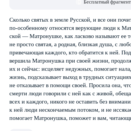
Бесплатный фрагмент
Сколько святых в земле Русской, и все они почи
по-особенному относятся верующие люди к Ма
ской — Матронушке, как ласково называют ее те
не просто святая, а родная, близкая душа, с лю
привечающая каждого, кто обратится к ней. По
вершила Матронушка при своей жизни, продол
их и сейчас: исцеляет недужных, помогает нал
жизнь, подсказывает выход в трудных ситуация
не отказывает в помощи своей. Просила она, чт
смерти люди говорили с ней как с живой, обещ
всех и каждого, никого не оставить без внимани
к ней люди нескончаемым потоком, и не иссякае
помогает Матронушка, поможет и вам, читающи