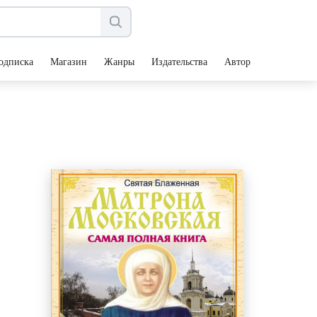
одписка
Магазин
Жанры
Издательства
Авторы