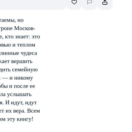
таемы, но
троне Москов-
, кто знает: это
бовью и теплом
длинные чудеса
жает вершить
адить семейную
х — и никому
обы и после ее
ала услышать
я. И идут, идут
т их вера. Всем
м эту книгу!