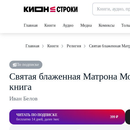
Главная
Книги
Аудио
Медиа
Комиксы
Толь
Святая блаженная Матр
Главная
Книги
Религия
По подписке
Святая блаженная Матрона Мо
книга
Иван Белов
ЧИТАТЬ ПО ПОДПИСКЕ
399 ₽
бесплатно 14 дней, далее /мес