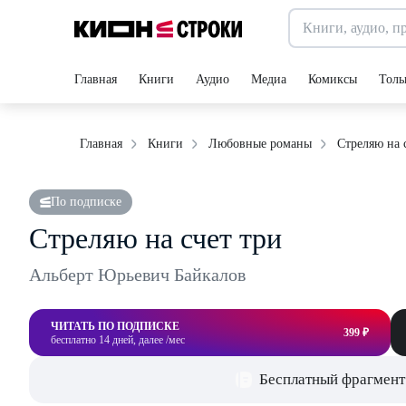
Главная
Книги
Аудио
Медиа
Комиксы
Толь
Стреляю на 
Главная
Книги
Любовные романы
По подписке
Стреляю на счет три
Альберт Юрьевич Байкалов
ЧИТАТЬ ПО ПОДПИСКЕ
399 ₽
бесплатно 14 дней, далее /мес
Бесплатный фрагмент