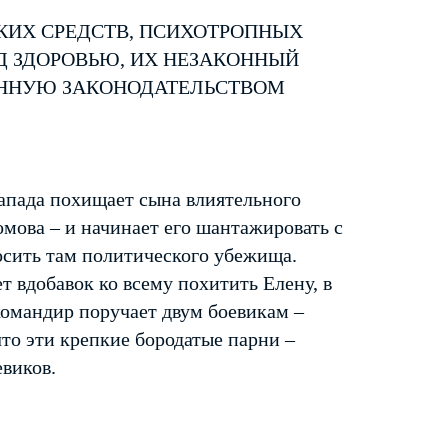
КИХ СРЕДСТВ, ПСИХОТРОПНЫХ
Д ЗДОРОВЬЮ, ИХ НЕЗАКОННЫЙ
ЕННУЮ ЗАКОНОДАТЕЛЬСТВОМ
апада похищает сына влиятельного
омова – и начинает его шантажировать с
осить там политического убежища.
 вдобавок ко всему похитить Елену, в
командир поручает двум боевикам –
то эти крепкие бородатые парни –
евиков.